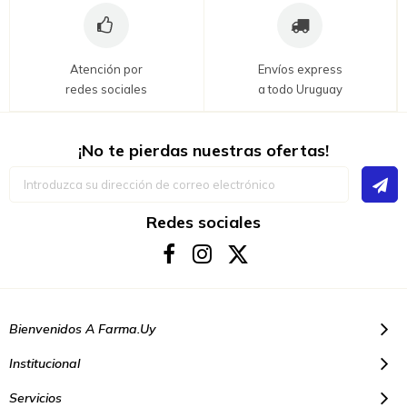
Atención por
Envíos express
redes sociales
a todo Uruguay
¡No te pierdas nuestras ofertas!
Inscríbase
a
nuestro
boletín
Redes sociales
de
noticias:
Bienvenidos A Farma.uy
Institucional
Servicios