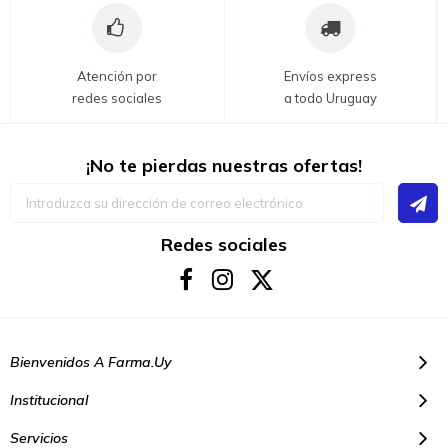
Atención por
Envíos express
redes sociales
a todo Uruguay
¡No te pierdas nuestras ofertas!
Inscríbase
a
nuestro
boletín
Redes sociales
de
noticias:
Bienvenidos A Farma.uy
Institucional
Servicios