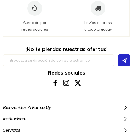
Atención por
Envíos express
redes sociales
a todo Uruguay
¡No te pierdas nuestras ofertas!
Inscríbase
a
nuestro
boletín
Redes sociales
de
noticias:
Bienvenidos A Farma.uy
Institucional
Servicios