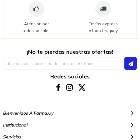
Atención por
Envíos express
redes sociales
a todo Uruguay
¡No te pierdas nuestras ofertas!
Inscríbase
a
nuestro
boletín
Redes sociales
de
noticias:
Bienvenidos A Farma.uy
Institucional
Servicios