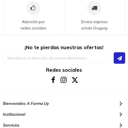
Atención por
Envíos express
redes sociales
a todo Uruguay
¡No te pierdas nuestras ofertas!
Inscríbase
a
nuestro
boletín
Redes sociales
de
noticias:
Bienvenidos A Farma.uy
Institucional
Servicios