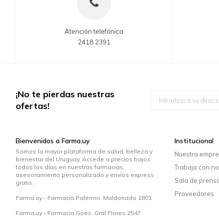
Atención telefónica
2418 2391
¡No te pierdas nuestras
Inscríbase
a
ofertas!
nuestro
boletín
de
noticias:
Bienvenidos a Farma.uy
Institucional
Somos la mayor plataforma de salud, belleza y
Nuestra empr
bienestar del Uruguay. Accede a precios bajos
todos los días en nuestras farmacias,
Trabaja con no
asesoramiento personalizado y envíos express
Sala de prens
gratis.
Proveedores
Farma.uy - Farmacia Palermo: Maldonado 1801
Farma.uy - Farmacia Goes: Gral Flores 2547