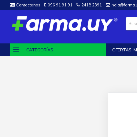
Contactanos
096 91 91 91
2418 2391
hola@farma.
CATEGORÍAS
OFERTAS IM