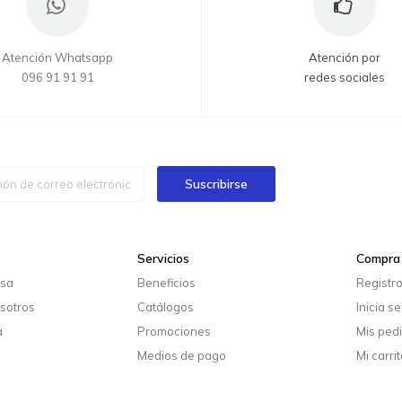
Atención Whatsapp
Atención por
096 91 91 91
redes sociales
Suscribirse
Servicios
Compra 
esa
Beneficios
Registr
sotros
Catálogos
Inicia s
a
Promociones
Mis ped
Medios de pago
Mi carrit