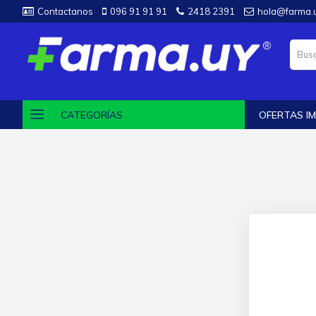
Contactanos
096 91 91 91
2418 2391
hola@farma.
CATEGORÍAS
OFERTAS IM