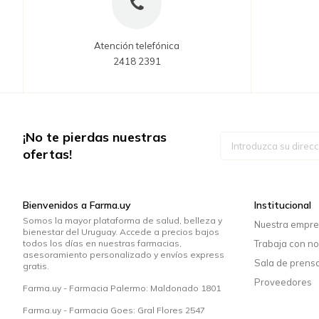
Atención telefónica
2418 2391
¡No te pierdas nuestras
Inscríbase
a
ofertas!
nuestro
boletín
de
noticias:
Bienvenidos a Farma.uy
Institucional
Somos la mayor plataforma de salud, belleza y
Nuestra empr
bienestar del Uruguay. Accede a precios bajos
todos los días en nuestras farmacias,
Trabaja con no
asesoramiento personalizado y envíos express
Sala de prens
gratis.
Proveedores
Farma.uy - Farmacia Palermo: Maldonado 1801
Farma.uy - Farmacia Goes: Gral Flores 2547