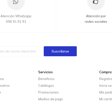
Atención Whatsapp
Atención por
096 91 91 91
redes sociales
Suscribirse
Servicios
Compra 
esa
Beneficios
Registr
sotros
Catálogos
Inicia s
a
Promociones
Mis ped
Medios de pago
Mi carrit