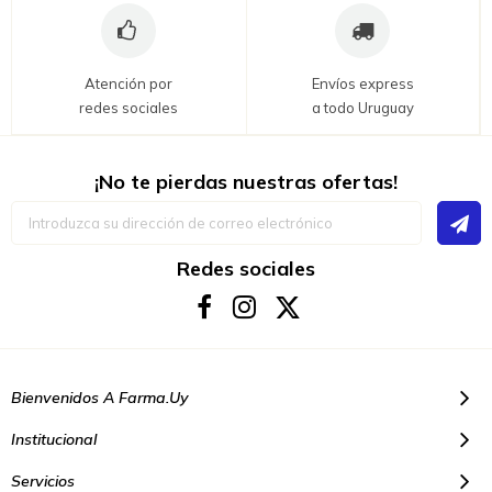
Atención por
Envíos express
redes sociales
a todo Uruguay
¡No te pierdas nuestras ofertas!
Inscríbase
a
nuestro
boletín
Redes sociales
de
noticias:
Bienvenidos A Farma.uy
Institucional
Servicios