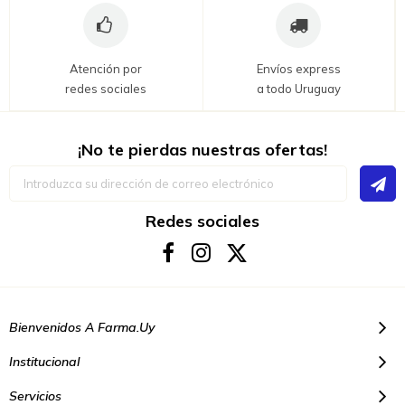
Atención por
Envíos express
redes sociales
a todo Uruguay
¡No te pierdas nuestras ofertas!
Inscríbase
a
nuestro
boletín
Redes sociales
de
noticias:
Bienvenidos A Farma.uy
Institucional
Servicios