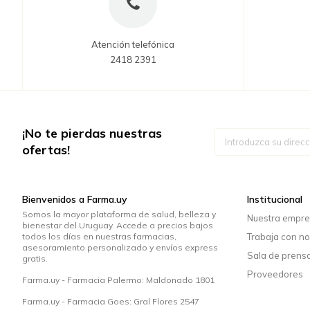
Atención telefónica
2418 2391
¡No te pierdas nuestras
Inscríbase
a
ofertas!
nuestro
boletín
de
noticias:
Bienvenidos a Farma.uy
Institucional
Somos la mayor plataforma de salud, belleza y
Nuestra empr
bienestar del Uruguay. Accede a precios bajos
todos los días en nuestras farmacias,
Trabaja con no
asesoramiento personalizado y envíos express
Sala de prens
gratis.
Proveedores
Farma.uy - Farmacia Palermo: Maldonado 1801
Farma.uy - Farmacia Goes: Gral Flores 2547