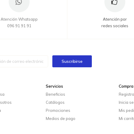
Atención Whatsapp
Atención por
096 91 91 91
redes sociales
Suscribirse
Servicios
Compra 
esa
Beneficios
Registr
sotros
Catálogos
Inicia s
a
Promociones
Mis ped
Medios de pago
Mi carrit