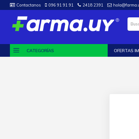
Contactanos
096 91 91 91
2418 2391
hola@farma.
CATEGORÍAS
OFERTAS IM