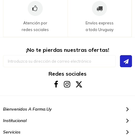
Atención por
Envíos express
redes sociales
a todo Uruguay
¡No te pierdas nuestras ofertas!
Inscríbase
a
nuestro
boletín
Redes sociales
de
noticias:
Bienvenidos A Farma.uy
Institucional
Servicios