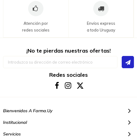
Atención por
Envíos express
redes sociales
a todo Uruguay
¡No te pierdas nuestras ofertas!
Inscríbase
a
nuestro
boletín
Redes sociales
de
noticias:
Bienvenidos A Farma.uy
Institucional
Servicios