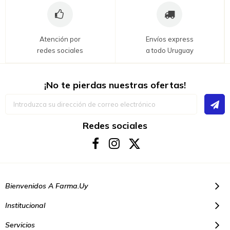
Atención por
Envíos express
redes sociales
a todo Uruguay
¡No te pierdas nuestras ofertas!
Inscríbase
a
nuestro
boletín
Redes sociales
de
noticias:
Bienvenidos A Farma.uy
Institucional
Servicios