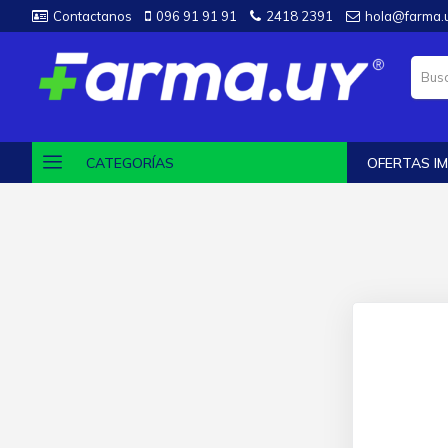
Contactanos
096 91 91 91
2418 2391
hola@farma.
CATEGORÍAS
OFERTAS IM