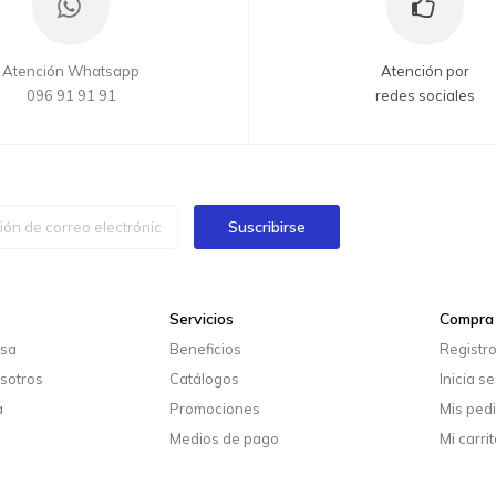
Atención Whatsapp
Atención por
096 91 91 91
redes sociales
Suscribirse
Servicios
Compra 
esa
Beneficios
Registr
sotros
Catálogos
Inicia s
a
Promociones
Mis ped
Medios de pago
Mi carrit