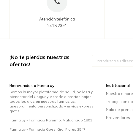
Atención telefónica
2418 2391
¡No te pierdas nuestras
Inscríbase
a
ofertas!
nuestro
boletín
de
noticias:
Bienvenidos a Farma.uy
Institucional
Somos la mayor plataforma de salud, belleza y
Nuestra empr
bienestar del Uruguay. Accede a precios bajos
todos los días en nuestras farmacias,
Trabaja con no
asesoramiento personalizado y envíos express
Sala de prens
gratis.
Proveedores
Farma.uy - Farmacia Palermo: Maldonado 1801
Farma.uy - Farmacia Goes: Gral Flores 2547