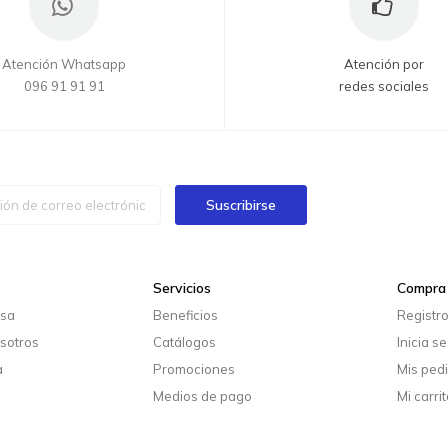
Atención Whatsapp
Atención por
096 91 91 91
redes sociales
Suscribirse
Servicios
Compra 
esa
Beneficios
Registr
sotros
Catálogos
Inicia s
a
Promociones
Mis ped
Medios de pago
Mi carrit