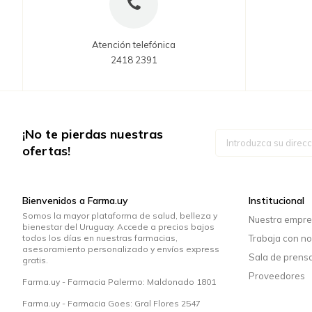
Atención telefónica
2418 2391
¡No te pierdas nuestras
Inscríbase
a
ofertas!
nuestro
boletín
de
noticias:
Bienvenidos a Farma.uy
Institucional
Somos la mayor plataforma de salud, belleza y
Nuestra empr
bienestar del Uruguay. Accede a precios bajos
todos los días en nuestras farmacias,
Trabaja con no
asesoramiento personalizado y envíos express
Sala de prens
gratis.
Proveedores
Farma.uy - Farmacia Palermo: Maldonado 1801
Farma.uy - Farmacia Goes: Gral Flores 2547