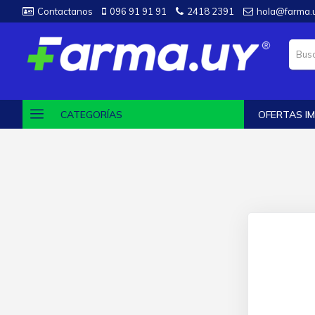
Contactanos
096 91 91 91
2418 2391
hola@farma.
CATEGORÍAS
OFERTAS IM