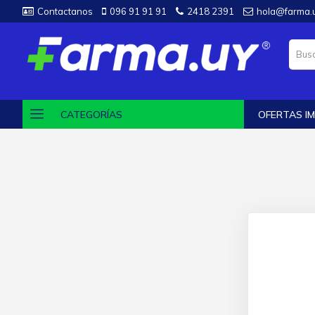
Contactanos
096 91 91 91
2418 2391
hola@farma.
CATEGORÍAS
OFERTAS IM