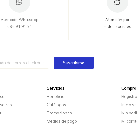
Atención Whatsapp
Atención por
096 91 91 91
redes sociales
Suscribirse
Servicios
Compra 
esa
Beneficios
Registr
sotros
Catálogos
Inicia s
a
Promociones
Mis ped
Medios de pago
Mi carrit