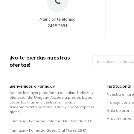
Atención telefónica
2418 2391
¡No te pierdas nuestras
Inscríbase
a
ofertas!
nuestro
boletín
de
noticias:
Bienvenidos a Farma.uy
Institucional
Somos la mayor plataforma de salud, belleza y
Nuestra empr
bienestar del Uruguay. Accede a precios bajos
todos los días en nuestras farmacias,
Trabaja con no
asesoramiento personalizado y envíos express
Sala de prens
gratis.
Proveedores
Farma.uy - Farmacia Palermo: Maldonado 1801
Farma.uy - Farmacia Goes: Gral Flores 2547