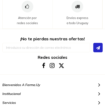
Atención por
Envíos express
redes sociales
a todo Uruguay
¡No te pierdas nuestras ofertas!
Inscríbase
a
nuestro
boletín
Redes sociales
de
noticias:
Bienvenidos A Farma.uy
Institucional
Servicios