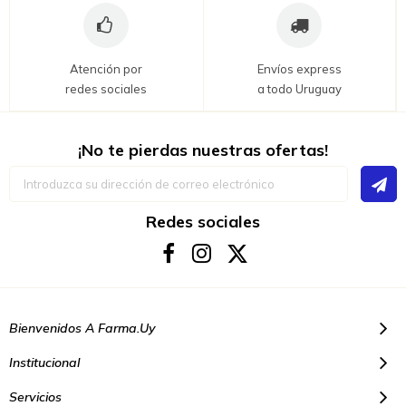
Atención por
Envíos express
redes sociales
a todo Uruguay
¡No te pierdas nuestras ofertas!
Inscríbase
a
nuestro
boletín
Redes sociales
de
noticias:
Bienvenidos A Farma.uy
Institucional
Servicios