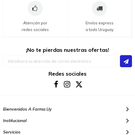
Atención por
Envíos express
redes sociales
a todo Uruguay
¡No te pierdas nuestras ofertas!
Inscríbase
a
nuestro
boletín
Redes sociales
de
noticias:
Bienvenidos A Farma.uy
Institucional
Servicios