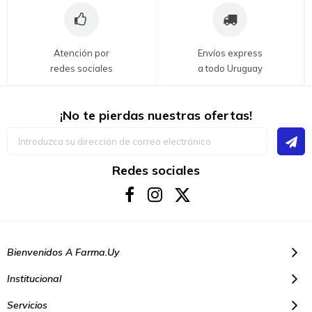
Atención por
Envíos express
redes sociales
a todo Uruguay
¡No te pierdas nuestras ofertas!
Inscríbase
a
nuestro
boletín
Redes sociales
de
noticias:
Bienvenidos A Farma.uy
Institucional
Servicios