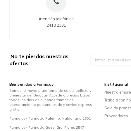
Atención telefónica
2418 2391
¡No te pierdas nuestras
Inscríbase
a
ofertas!
nuestro
boletín
de
noticias:
Bienvenidos a Farma.uy
Institucional
Somos la mayor plataforma de salud, belleza y
Nuestra empr
bienestar del Uruguay. Accede a precios bajos
todos los días en nuestras farmacias,
Trabaja con no
asesoramiento personalizado y envíos express
Sala de prens
gratis.
Proveedores
Farma.uy - Farmacia Palermo: Maldonado 1801
Farma.uy - Farmacia Goes: Gral Flores 2547