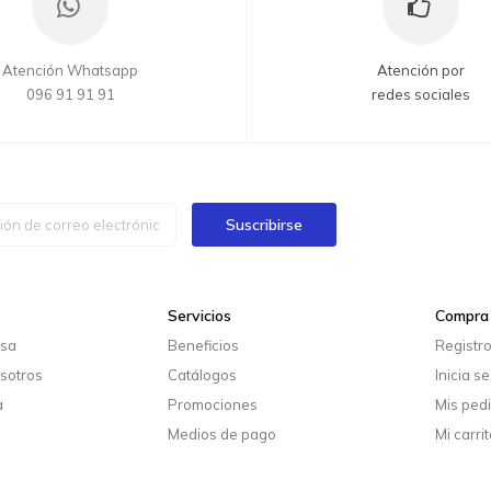
Atención Whatsapp
Atención por
096 91 91 91
redes sociales
Suscribirse
Servicios
Compra 
esa
Beneficios
Registr
sotros
Catálogos
Inicia s
a
Promociones
Mis ped
Medios de pago
Mi carrit