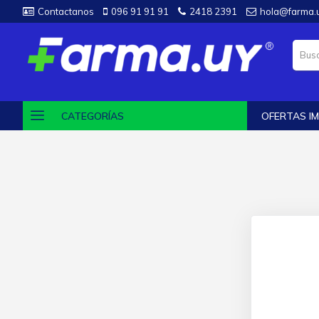
Contactanos
096 91 91 91
2418 2391
hola@farma.
CATEGORÍAS
OFERTAS IM