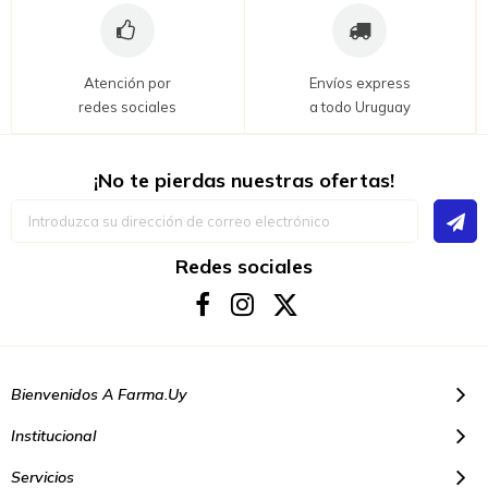
Atención por
Envíos express
redes sociales
a todo Uruguay
¡No te pierdas nuestras ofertas!
Inscríbase
a
nuestro
boletín
Redes sociales
de
noticias:
Bienvenidos A Farma.uy
Institucional
Servicios