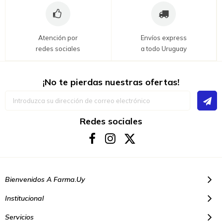
Atención por
Envíos express
redes sociales
a todo Uruguay
¡No te pierdas nuestras ofertas!
Inscríbase
a
nuestro
boletín
Redes sociales
de
noticias:
Bienvenidos A Farma.uy
Institucional
Servicios