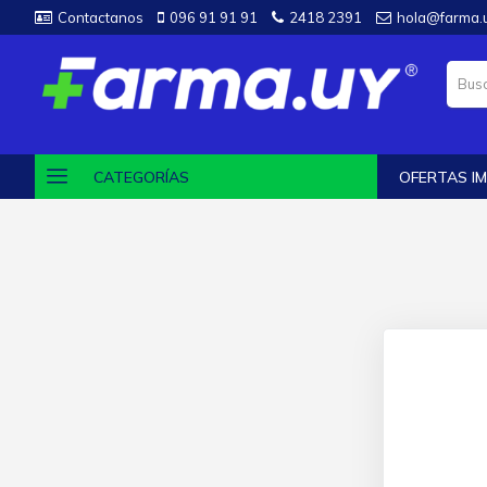
Contactanos
096 91 91 91
2418 2391
hola@farma.
CATEGORÍAS
OFERTAS IM