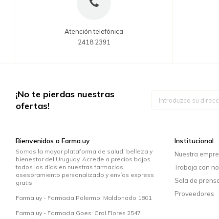
Atención telefónica
2418 2391
¡No te pierdas nuestras
Inscríbase
a
ofertas!
nuestro
boletín
de
noticias:
Bienvenidos a Farma.uy
Institucional
Somos la mayor plataforma de salud, belleza y
Nuestra empr
bienestar del Uruguay. Accede a precios bajos
todos los días en nuestras farmacias,
Trabaja con no
asesoramiento personalizado y envíos express
Sala de prens
gratis.
Proveedores
Farma.uy - Farmacia Palermo: Maldonado 1801
Farma.uy - Farmacia Goes: Gral Flores 2547