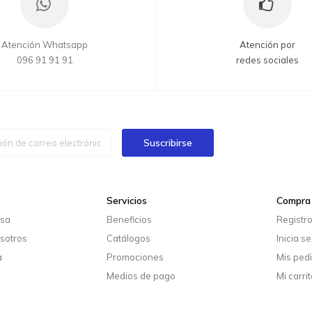
Atención Whatsapp
Atención por
096 91 91 91
redes sociales
Suscribirse
Servicios
Compra 
esa
Beneficios
Registr
sotros
Catálogos
Inicia s
a
Promociones
Mis ped
Medios de pago
Mi carrit