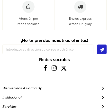
Atención por
Envíos express
redes sociales
a todo Uruguay
¡No te pierdas nuestras ofertas!
Inscríbase
a
nuestro
boletín
Redes sociales
de
noticias:
Bienvenidos A Farma.uy
Institucional
Servicios