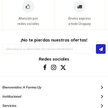
Atención por
Envíos express
redes sociales
a todo Uruguay
¡No te pierdas nuestras ofertas!
Inscríbase
a
nuestro
boletín
Redes sociales
de
noticias:
Bienvenidos A Farma.uy
Institucional
Servicios