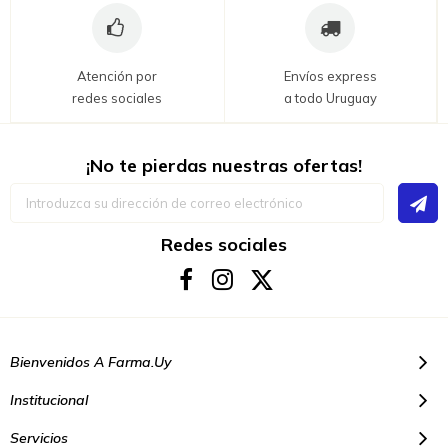
Atención por
Envíos express
redes sociales
a todo Uruguay
¡No te pierdas nuestras ofertas!
Inscríbase
a
nuestro
boletín
Redes sociales
de
noticias:
Bienvenidos A Farma.uy
Institucional
Servicios