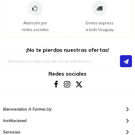
Atención por
Envíos express
redes sociales
a todo Uruguay
¡No te pierdas nuestras ofertas!
Inscríbase
a
nuestro
boletín
Redes sociales
de
noticias:
Bienvenidos A Farma.uy
Institucional
Servicios