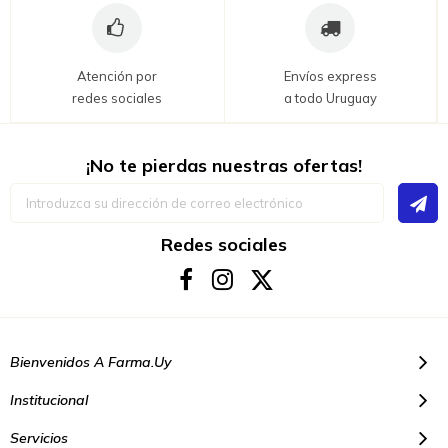
Atención por
Envíos express
redes sociales
a todo Uruguay
¡No te pierdas nuestras ofertas!
Inscríbase
a
nuestro
boletín
Redes sociales
de
noticias:
Bienvenidos A Farma.uy
Institucional
Servicios