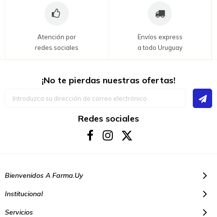
Atención por
Envíos express
redes sociales
a todo Uruguay
¡No te pierdas nuestras ofertas!
Inscríbase
a
nuestro
boletín
Redes sociales
de
noticias:
Bienvenidos A Farma.uy
Institucional
Servicios