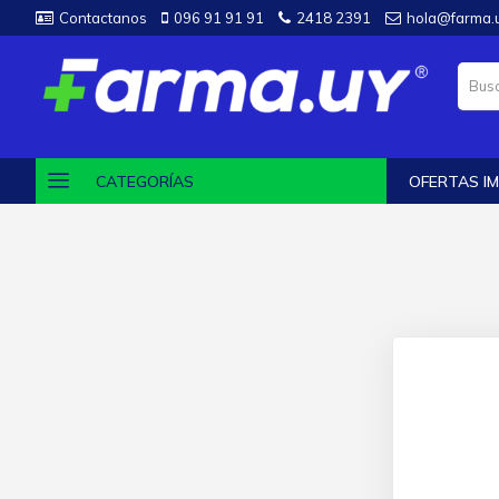
Contactanos
096 91 91 91
2418 2391
hola@farma.
CATEGORÍAS
OFERTAS IM