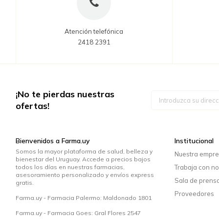
Atención telefónica
2418 2391
¡No te pierdas nuestras
Inscríbase
a
ofertas!
nuestro
boletín
de
noticias:
Bienvenidos a Farma.uy
Institucional
Somos la mayor plataforma de salud, belleza y
Nuestra empr
bienestar del Uruguay. Accede a precios bajos
todos los días en nuestras farmacias,
Trabaja con no
asesoramiento personalizado y envíos express
Sala de prens
gratis.
Proveedores
Farma.uy - Farmacia Palermo: Maldonado 1801
Farma.uy - Farmacia Goes: Gral Flores 2547