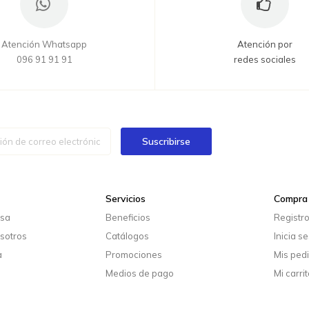
Atención Whatsapp
Atención por
096 91 91 91
redes sociales
Suscribirse
Servicios
Compra 
esa
Beneficios
Registr
sotros
Catálogos
Inicia s
a
Promociones
Mis ped
Medios de pago
Mi carrit