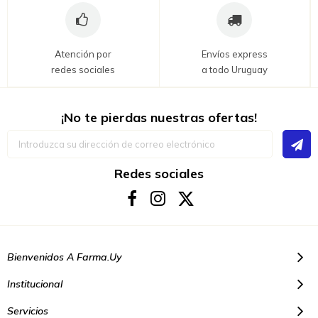
Atención por
Envíos express
redes sociales
a todo Uruguay
¡No te pierdas nuestras ofertas!
Inscríbase
a
nuestro
boletín
Redes sociales
de
noticias:
Bienvenidos A Farma.uy
Institucional
Servicios