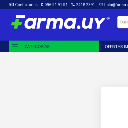
Contactanos
096 91 91 91
2418 2391
hola@farma.
CATEGORÍAS
OFERTAS IM