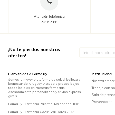
Atención telefónica
2418 2391
¡No te pierdas nuestras
Inscríbase
a
ofertas!
nuestro
boletín
de
noticias:
Bienvenidos a Farma.uy
Institucional
Somos la mayor plataforma de salud, belleza y
Nuestra empr
bienestar del Uruguay. Accede a precios bajos
todos los días en nuestras farmacias,
Trabaja con no
asesoramiento personalizado y envíos express
Sala de prens
gratis.
Proveedores
Farma.uy - Farmacia Palermo: Maldonado 1801
Farma.uy - Farmacia Goes: Gral Flores 2547