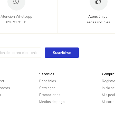
Atención Whatsapp
Atención por
096 91 91 91
redes sociales
Suscribirse
Servicios
Compra 
esa
Beneficios
Registr
sotros
Catálogos
Inicia s
a
Promociones
Mis ped
Medios de pago
Mi carrit