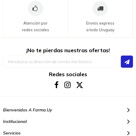
Atención por
Envíos express
redes sociales
a todo Uruguay
¡No te pierdas nuestras ofertas!
Inscríbase
a
nuestro
boletín
Redes sociales
de
noticias:
Bienvenidos A Farma.uy
Institucional
Servicios