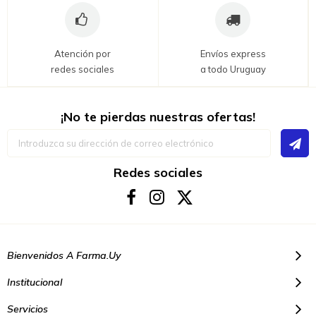
Atención por
Envíos express
redes sociales
a todo Uruguay
¡No te pierdas nuestras ofertas!
Inscríbase
a
nuestro
boletín
Redes sociales
de
noticias:
Bienvenidos A Farma.uy
Institucional
Servicios