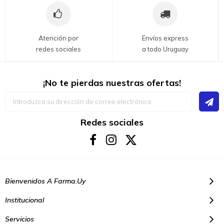
Atención por
Envíos express
redes sociales
a todo Uruguay
¡No te pierdas nuestras ofertas!
Inscríbase
a
nuestro
boletín
Redes sociales
de
noticias:
Bienvenidos A Farma.uy
Institucional
Servicios