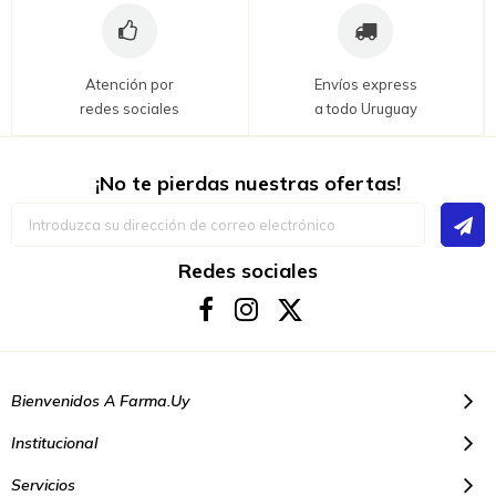
Atención por
Envíos express
redes sociales
a todo Uruguay
¡No te pierdas nuestras ofertas!
Inscríbase
a
nuestro
boletín
Redes sociales
de
noticias:
Bienvenidos A Farma.uy
Institucional
Servicios