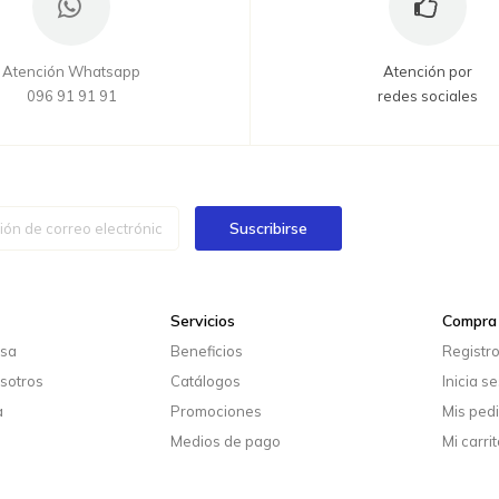
Atención Whatsapp
Atención por
096 91 91 91
redes sociales
Suscribirse
Servicios
Compra 
esa
Beneficios
Registr
sotros
Catálogos
Inicia s
a
Promociones
Mis ped
Medios de pago
Mi carrit