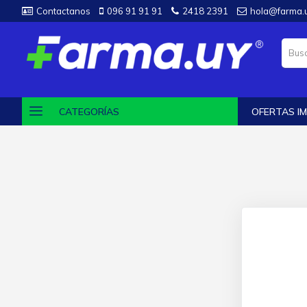
Contactanos
096 91 91 91
2418 2391
hola@farma.
CATEGORÍAS
OFERTAS IM