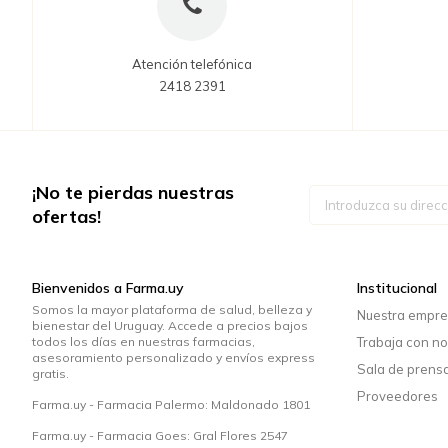
Atención telefónica
2418 2391
¡No te pierdas nuestras
Inscríbase
a
ofertas!
nuestro
boletín
de
noticias:
Bienvenidos a Farma.uy
Institucional
Somos la mayor plataforma de salud, belleza y
Nuestra empr
bienestar del Uruguay. Accede a precios bajos
todos los días en nuestras farmacias,
Trabaja con no
asesoramiento personalizado y envíos express
Sala de prens
gratis.
Proveedores
Farma.uy - Farmacia Palermo: Maldonado 1801
Farma.uy - Farmacia Goes: Gral Flores 2547