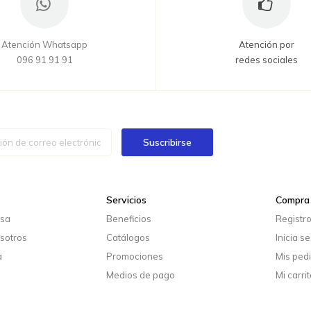
Atención Whatsapp
Atención por
096 91 91 91
redes sociales
Suscribirse
Servicios
Compra 
esa
Beneficios
Registr
sotros
Catálogos
Inicia s
a
Promociones
Mis ped
Medios de pago
Mi carrit