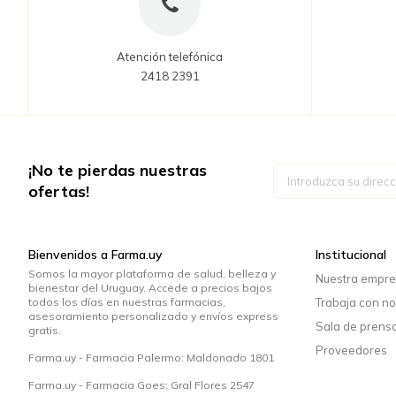
Atención telefónica
2418 2391
¡No te pierdas nuestras
Inscríbase
a
ofertas!
nuestro
boletín
de
noticias:
Bienvenidos a Farma.uy
Institucional
Somos la mayor plataforma de salud, belleza y
Nuestra empr
bienestar del Uruguay. Accede a precios bajos
todos los días en nuestras farmacias,
Trabaja con no
asesoramiento personalizado y envíos express
Sala de prens
gratis.
Proveedores
Farma.uy - Farmacia Palermo: Maldonado 1801
Farma.uy - Farmacia Goes: Gral Flores 2547