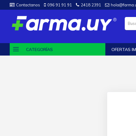
Contactanos
096 91 91 91
2418 2391
hola@farma.
CATEGORÍAS
OFERTAS IM