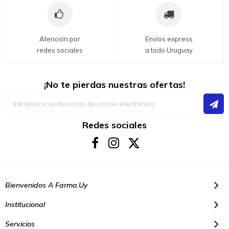
Atención por
Envíos express
redes sociales
a todo Uruguay
¡No te pierdas nuestras ofertas!
Inscríbase
a
nuestro
boletín
Redes sociales
de
noticias:
Bienvenidos A Farma.uy
Institucional
Servicios