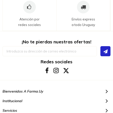
Atención por
Envíos express
redes sociales
a todo Uruguay
¡No te pierdas nuestras ofertas!
Inscríbase
a
nuestro
boletín
Redes sociales
de
noticias:
Bienvenidos A Farma.uy
Institucional
Servicios