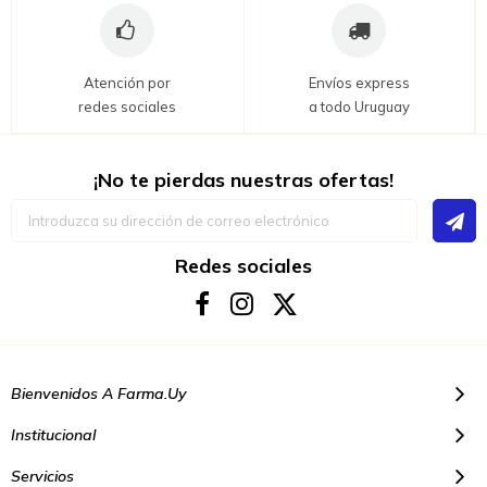
Atención por
Envíos express
redes sociales
a todo Uruguay
¡No te pierdas nuestras ofertas!
Inscríbase
a
nuestro
boletín
Redes sociales
de
noticias:
Bienvenidos A Farma.uy
Institucional
Servicios