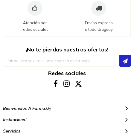
Atención por
Envíos express
redes sociales
a todo Uruguay
¡No te pierdas nuestras ofertas!
Inscríbase
a
nuestro
boletín
Redes sociales
de
noticias:
Bienvenidos A Farma.uy
Institucional
Servicios