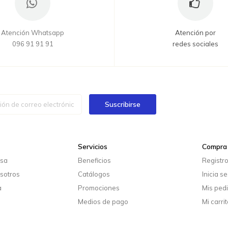
Atención Whatsapp
Atención por
096 91 91 91
redes sociales
Suscribirse
Servicios
Compra 
esa
Beneficios
Registr
sotros
Catálogos
Inicia s
a
Promociones
Mis ped
Medios de pago
Mi carrit