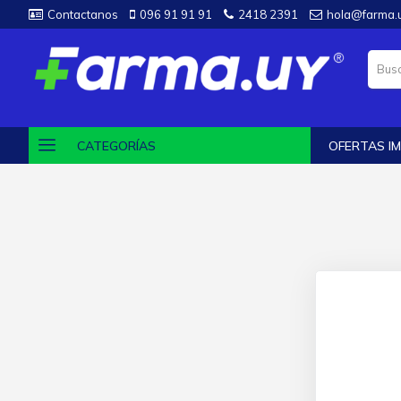
Contactanos
096 91 91 91
2418 2391
hola@farma.
CATEGORÍAS
OFERTAS IM