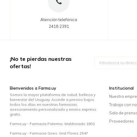
Atención telefónica
2418 2391
¡No te pierdas nuestras
Inscríbase
a
ofertas!
nuestro
boletín
de
noticias:
Bienvenidos a Farma.uy
Institucional
Somos la mayor plataforma de salud, belleza y
Nuestra empr
bienestar del Uruguay. Accede a precios bajos
todos los días en nuestras farmacias,
Trabaja con no
asesoramiento personalizado y envíos express
Sala de prens
gratis.
Proveedores
Farma.uy - Farmacia Palermo: Maldonado 1801
Farma.uy - Farmacia Goes: Gral Flores 2547