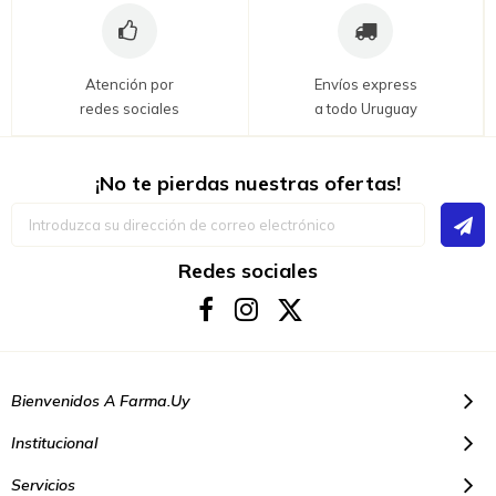
Atención por
Envíos express
redes sociales
a todo Uruguay
¡No te pierdas nuestras ofertas!
Inscríbase
a
nuestro
boletín
Redes sociales
de
noticias:
Bienvenidos A Farma.uy
Institucional
Servicios