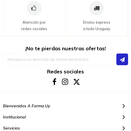
Atención por
Envíos express
redes sociales
a todo Uruguay
¡No te pierdas nuestras ofertas!
Inscríbase
a
nuestro
boletín
Redes sociales
de
noticias:
Bienvenidos A Farma.uy
Institucional
Servicios