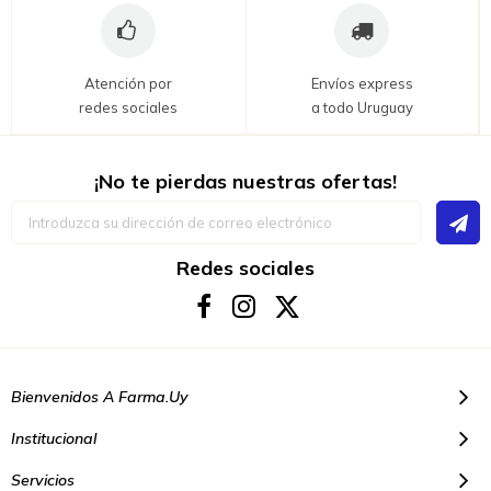
Atención por
Envíos express
redes sociales
a todo Uruguay
¡No te pierdas nuestras ofertas!
Inscríbase
a
nuestro
boletín
Redes sociales
de
noticias:
Bienvenidos A Farma.uy
Institucional
Servicios