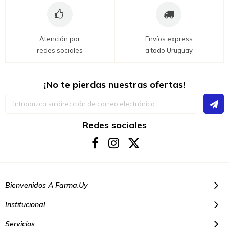
Atención por
Envíos express
redes sociales
a todo Uruguay
¡No te pierdas nuestras ofertas!
Inscríbase
a
nuestro
boletín
Redes sociales
de
noticias:
Bienvenidos A Farma.uy
Institucional
Servicios