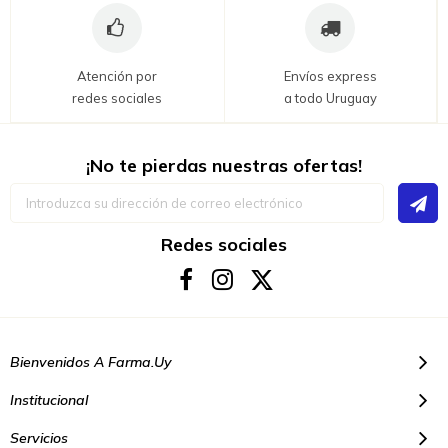
Atención por
Envíos express
redes sociales
a todo Uruguay
¡No te pierdas nuestras ofertas!
Inscríbase
a
nuestro
boletín
Redes sociales
de
noticias:
Bienvenidos A Farma.uy
Institucional
Servicios