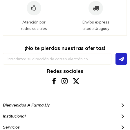
Atención por
Envíos express
redes sociales
a todo Uruguay
¡No te pierdas nuestras ofertas!
Inscríbase
a
nuestro
boletín
Redes sociales
de
noticias:
Bienvenidos A Farma.uy
Institucional
Servicios